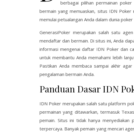
berbagai pilihan permainan poker
bermain yang memuaskan, situs IDN Poker 
memulai petualangan Anda dalam dunia poker o
GenerasiPoker merupakan salah satu age
mendaftar dan bermain. Di situs ini, Anda 
informasi mengenai daftar IDN Poker dan ca
untuk membantu Anda memahami lebih lanjut
Pastikan Anda membaca sampai akhir agar 
pengalaman bermain Anda.
Panduan Dasar IDN Po
IDN Poker merupakan salah satu platform poke
permainan yang ditawarkan, termasuk Texa
pemain. Situs ini tidak hanya menyediaka
terpercaya. Banyak pemain yang mencari age