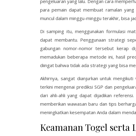
pengeluaran yang lalu. Dengan cara memperha
para pemain dapat membuat ramalan yang leb
muncul dalam minggu-minggu terakhir, bisa jad
Di samping itu, menggunakan formulasi mat
dapat membantu. Penggunaan strategi sepe
gabungan nomor-nomor tersebut kerap di
memadukan beberapa metode ini, hasil predi
diingat bahwa tidak ada strategi yang bisa 
Akhirnya, sangat dianjurkan untuk mengikut
terkini mengenai prediksi SGP dan pengeluara
dari ahli-ahli yang dapat dijadikan referens
memberikan wawasan baru dan tips berharga
meningkatkan kesempatan Anda dalam mendap
Keamanan Togel serta 