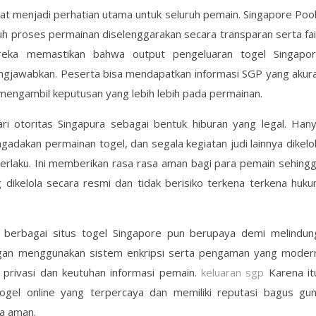
t menjadi perhatian utama untuk seluruh pemain. Singapore Poo
h proses permainan diselenggarakan secara transparan serta fai
reka memastikan bahwa output pengeluaran togel Singapo
ungjawabkan. Peserta bisa mendapatkan informasi SGP yang akur
mengambil keputusan yang lebih lebih pada permainan.
dari otoritas Singapura sebagai bentuk hiburan yang legal. Han
gadakan permainan togel, dan segala kegiatan judi lainnya dikelo
erlaku. Ini memberikan rasa rasa aman bagi para pemain sehing
 dikelola secara resmi dan tidak berisiko terkena terkena huk
berbagai situs togel Singapore pun berupaya demi melindun
engan menggunakan sistem enkripsi serta pengaman yang moder
 privasi dan keutuhan informasi pemain.
keluaran sgp
Karena it
togel online yang terpercaya dan memiliki reputasi bagus gu
a aman.