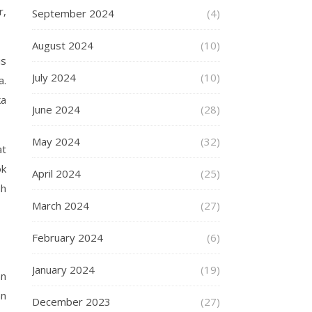
r,
September 2024
(4)
August 2024
(10)
is
July 2024
(10)
a.
ka
June 2024
(28)
May 2024
(32)
at
ok
April 2024
(25)
uh
March 2024
(27)
February 2024
(6)
January 2024
(19)
an
an
December 2023
(27)