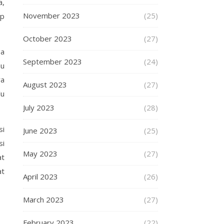
a,
November 2023
(25)
ap
October 2023
(27)
ga
September 2023
(24)
au
ra
August 2023
(27)
lu
July 2023
(28)
si
June 2023
(25)
si
May 2023
(27)
at
at
April 2023
(26)
March 2023
(27)
February 2023
(22)