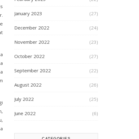
ls
January 2023
(27)
r.
re
December 2022
(24)
at
November 2022
(23)
ya
October 2022
(27)
la
September 2022
(22)
ga
um
August 2022
(26)
July 2022
(25)
gi
n,
June 2022
(6)
u,
na
CATEGORIES