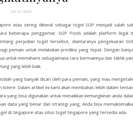
02/17/2025
gapore atau sering dikenal sebagai togel SGP menjadi salah sa
ara beberapa penggemar. SGP Pools adalah platform legal i
ntang perjudian togel tersebut, diantaranya pengeluaran SG
bagi pemain untuk melakukan prediksi yang tepat. Dengan bany
emua untuk memahami sebagaimana cara bermainnya dan taktik ya
ung yang lebih baik.
atu istilah yang banyak dicari oleh para pemain, yang mau mengetah
n lotere. Dalam artikel ini kami akan membahas lebih dalam tenta
cara yang bisa digunakan untuk menaikkan kemungkinan anda dal
n data yang benar dan strategi yang, Anda bisa memaksimalk
togel di Singapore atau situs togel Singapore yang tersedia ada.