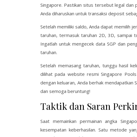
Singapore. Pastikan situs tersebut legal dan
Anda diharuskan untuk transaksi deposit seb
Setelah memiliki saldo, Anda dapat memilih j
taruhan, termasuk taruhan 2D, 3D, sampai tog
Ingatlah untuk mengecek data SGP dan peng
taruhan.
Setelah memasang taruhan, tunggu hasil kel
dilihat pada website resmi Singapore Pools 
dengan keluaran, Anda berhak mendapatkan S
dan semoga beruntung!
Taktik dan Saran Perk
Saat memainkan permainan angka Singapor
kesempatan keberhasilan. Satu metode yan