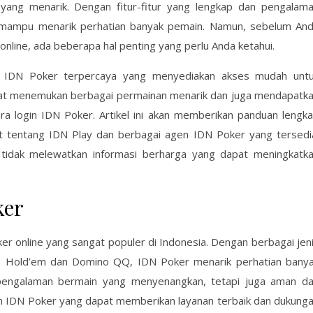
 yang menarik. Dengan fitur-fitur yang lengkap dan pengalam
mampu menarik perhatian banyak pemain. Namun, sebelum An
nline, ada beberapa hal penting yang perlu Anda ketahui.
n IDN Poker terpercaya yang menyediakan akses mudah unt
dapat menemukan berbagai permainan menarik dan juga mendapatk
ra login IDN Poker. Artikel ini akan memberikan panduan lengk
 tentang IDN Play dan berbagai agen IDN Poker yang tersedi
tidak melewatkan informasi berharga yang dapat meningkatk
ker
r online yang sangat populer di Indonesia. Dengan berbagai jen
s Hold’em dan Domino QQ, IDN Poker menarik perhatian bany
n pengalaman bermain yang menyenangkan, tetapi juga aman d
n IDN Poker yang dapat memberikan layanan terbaik dan dukung