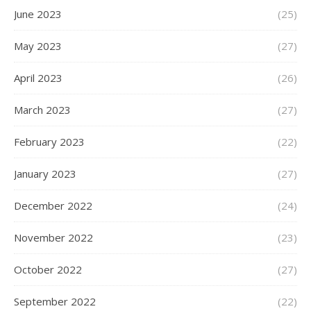
June 2023
(25)
May 2023
(27)
April 2023
(26)
March 2023
(27)
February 2023
(22)
January 2023
(27)
December 2022
(24)
November 2022
(23)
October 2022
(27)
September 2022
(22)