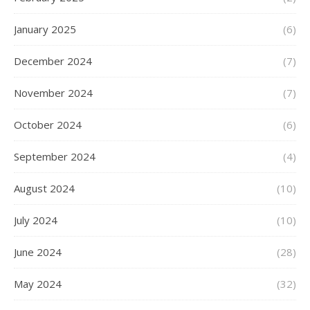
January 2025
(6)
December 2024
(7)
November 2024
(7)
October 2024
(6)
September 2024
(4)
August 2024
(10)
July 2024
(10)
June 2024
(28)
May 2024
(32)