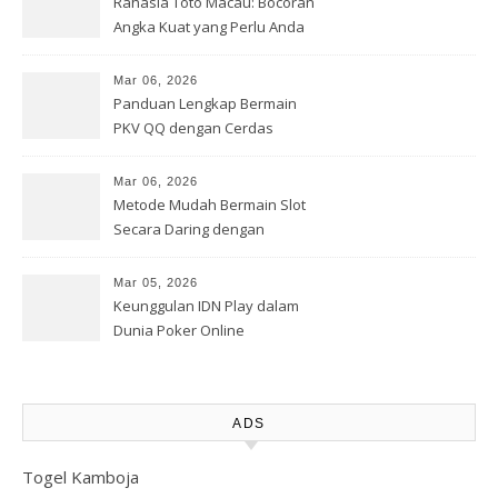
Rahasia Toto Macau: Bocoran
Angka Kuat yang Perlu Anda
Ketahui
Mar 06, 2026
Panduan Lengkap Bermain
PKV QQ dengan Cerdas
Mar 06, 2026
Metode Mudah Bermain Slot
Secara Daring dengan
Deposit Pulsa
Mar 05, 2026
Keunggulan IDN Play dalam
Dunia Poker Online
ADS
Togel Kamboja