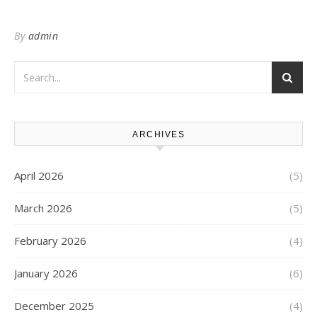
By
admin
ARCHIVES
April 2026
(5)
March 2026
(5)
February 2026
(4)
January 2026
(6)
December 2025
(4)