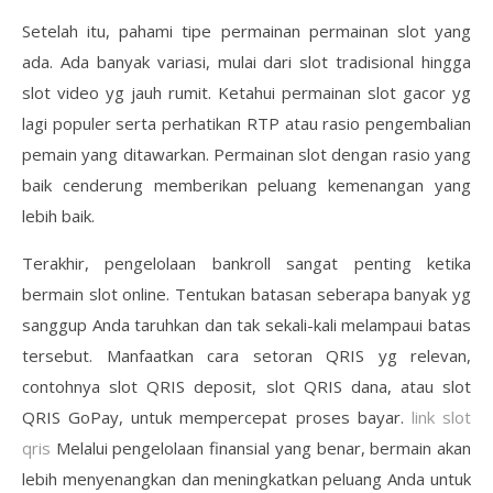
Setelah itu, pahami tipe permainan permainan slot yang
ada. Ada banyak variasi, mulai dari slot tradisional hingga
slot video yg jauh rumit. Ketahui permainan slot gacor yg
lagi populer serta perhatikan RTP atau rasio pengembalian
pemain yang ditawarkan. Permainan slot dengan rasio yang
baik cenderung memberikan peluang kemenangan yang
lebih baik.
Terakhir, pengelolaan bankroll sangat penting ketika
bermain slot online. Tentukan batasan seberapa banyak yg
sanggup Anda taruhkan dan tak sekali-kali melampaui batas
tersebut. Manfaatkan cara setoran QRIS yg relevan,
contohnya slot QRIS deposit, slot QRIS dana, atau slot
QRIS GoPay, untuk mempercepat proses bayar.
link slot
qris
Melalui pengelolaan finansial yang benar, bermain akan
lebih menyenangkan dan meningkatkan peluang Anda untuk