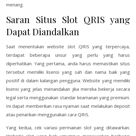
menang.
Saran Situs Slot QRIS yang
Dapat Diandalkan
Saat menentukan website slot QRIS yang terpercaya,
terdapat beberapa unsur yang perlu yang harus
diperhatikan. Yang pertama, anda harus memastikan situs
tersebut memiliki lisensi yang sah dan nama baik yang
positif di dalam kalangan pengguna. Website yang memiliki
lisensi yang jelas menandakan jika mereka bekerja secara
legal serta menggunakan standar keamanan yang premium.
Ini dapat memberikan rasa nyaman saat melakukan deposit
atau penarikan menggunakan cara QRIS.
Yang kedua, cek variasi permainan slot yang ditawarkan.